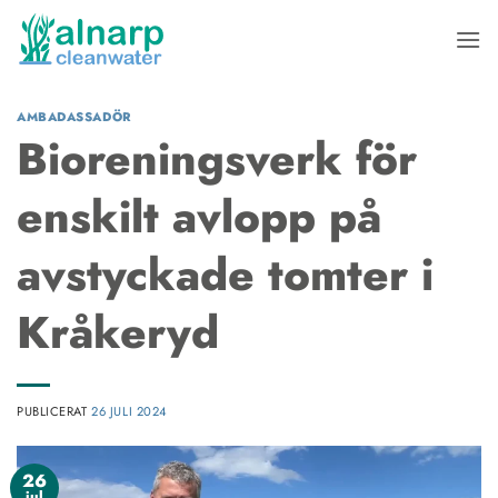
Skip
to
content
AMBADASSADÖR
Bioreningsverk för
enskilt avlopp på
avstyckade tomter i
Kråkeryd
PUBLICERAT
26 JULI 2024
26
jul