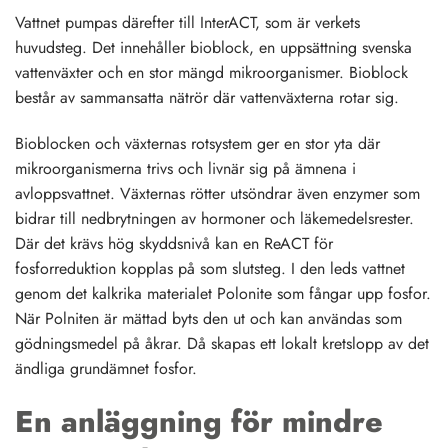
Vattnet pumpas därefter till InterACT, som är verkets
huvudsteg. Det innehåller bioblock, en uppsättning svenska
vattenväxter och en stor mängd mikroorganismer. Bioblock
består av sammansatta nätrör där vattenväxterna rotar sig.
Bioblocken och växternas rotsystem ger en stor yta där
mikroorganismerna trivs och livnär sig på ämnena i
avloppsvattnet. Växternas rötter utsöndrar även enzymer som
bidrar till nedbrytningen av hormoner och läkemedelsrester.
Där det krävs hög skyddsnivå kan en ReACT för
fosforreduktion kopplas på som slutsteg. I den leds vattnet
genom det kalkrika materialet Polonite som fångar upp fosfor.
När Polniten är mättad byts den ut och kan användas som
gödningsmedel på åkrar. Då skapas ett lokalt kretslopp av det
ändliga grundämnet fosfor.
En anläggning för mindre