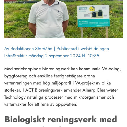
Av Redaktionen Stordåhd | Publicerad i webbtidningen
InfraStruktur måndag 2 september 2024 kl. 10:35
Med seriekopplade bioreningsverk kan kommunala VA-bolag,
byggföretag och enskilda fastighetsägare ordna
vattenreningen med hög miljöprofil i VA-projekt av olika
storlekar. I ACT Bioreningsverk använder Alnarp Cleanwater
Technology naturliga processer med mikroorganismer och
vattenväxter för att rena avloppsvatten.
Biologiskt reningsverk med