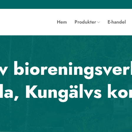
Hem
Produkter
E-handel
v bioreningsver
a, Kungälvs k