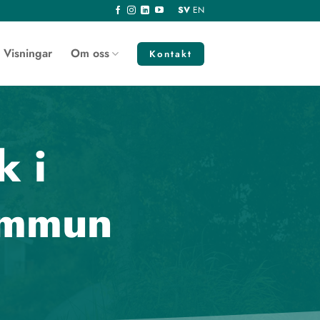
SV
EN
Visningar
Om oss
Kontakt
k i
ommun