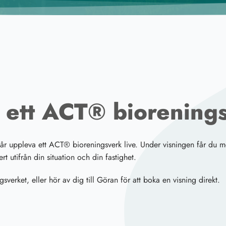
 ett ACT® biorening
u får uppleva ett ACT® bioreningsverk live. Under visningen får du m
ert utifrån din situation och din fastighet.
sverket, eller hör av dig till Göran för att boka en visning direkt.