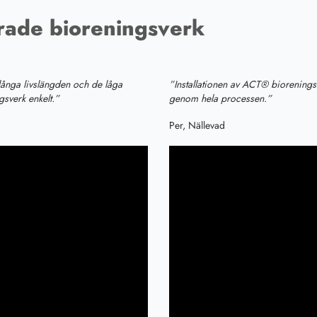
erade bioreningsverk
 långa livslängden och de låga
”Installationen av ACT® biorenings
gsverk enkelt.”
genom hela processen.”
Per, Nällevad