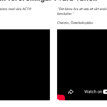
överens med våra ACT®
”Det känns bra att veta att vårt ensk
kemikalier.”
Cherztin, Österlenkryddor