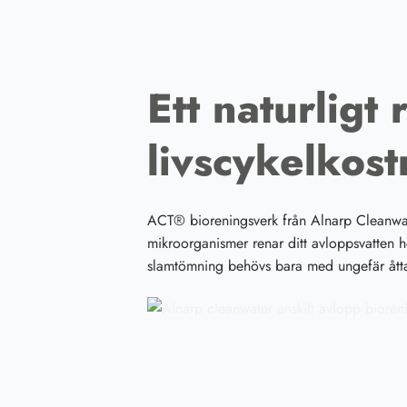
Ett naturligt
livscykelkos
ACT® bioreningsverk från Alnarp Cleanwate
mikroorganismer renar ditt avloppsvatten he
slamtömning behövs bara med ungefär åtta 