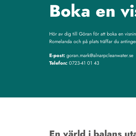
Boka en vi
Hör av dig till Göran för att boka en visn
Romelanda och på plats träffar du antinge
E-post:
goran.mark@alnarpcleanwater.se
Telefon:
0723-41 01 43
En värld i balans ut